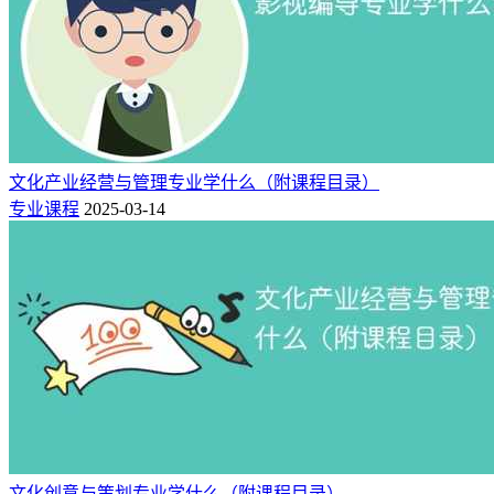
培养要求：
本专业培养的学生需要具备法学的基本理论和基本知识，受到
法学思维和法律实务的基本训练，具有运用法学理论和方法分
析问题和运用法律管理事务与解决问题的基本能力。
文化产业经营与管理专业学什么（附课程目录）
学科要求：
专业课程
2025-03-14
该专业对政治、历史科目要求较高。该专业适合政治、法学有
兴趣，同时善于文字表达、社会交流沟通能力强的学生就读。
知识能力：
1.掌握法学各学科的基本理论与基本知识
2.掌握法学的基本分析方法和技术
3.了解法学的理论前沿和法制建设的趋势
4.熟悉我国法律和党的相关政策
文化创意与策划专业学什么（附课程目录）