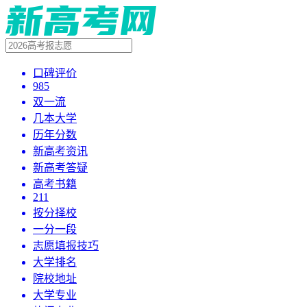
口碑评价
985
双一流
几本大学
历年分数
新高考资讯
新高考答疑
高考书籍
211
按分择校
一分一段
志愿填报技巧
大学排名
院校地址
大学专业