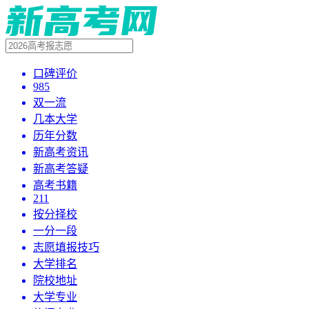
口碑评价
985
双一流
几本大学
历年分数
新高考资讯
新高考答疑
高考书籍
211
按分择校
一分一段
志愿填报技巧
大学排名
院校地址
大学专业