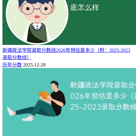
其他
具体岗位：公证员助理，合同管理，书记员、公证员
就业职业分布
法务
新疆政法学院录取分数线2026年预估是多少（附：2025-2023
录取分数线）
45%
历年分数
2025-12-29
律师
40%
其他
15%
就业行业分布
专业服务(咨询、人力资源、财会)