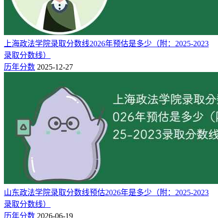
厦门
3%
重庆
上海政法学院录取分数线2026年预估是多少（附：2025-2023
2%
录取分数线）
历年分数
2025-12-27
法学专业简介：
法学，又称法律学、法律科学，是以法律、法律现象以及其规
律性为研究内容的科学，它是研究与法相关问题的专门学问，
是关于法律问题的知识和理论体系。法学是世界各国高等学校
普遍开设的大类，也是中国大学的十大学科体系之一，包括法
学、政治学、公安学、社会学四个主要组成部分。
法学专业培养目标：
法学专业培养系统掌握法学知识，熟悉我国法律和党的相关政
策，能在国家机关、企事业单位和社会团体、特别是能在立法
山东政法学院录取分数线预估2026年是多少（附：2025-2023
机关、行政机关、检察机关、审判机关、仲裁机构和法律服务
录取分数线）
机构从事法律工作的高级专门人才。
历年分数
2026-06-19