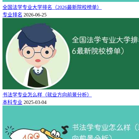
13%
全国法学专业大学排名（2026最新院校榜单）
专业排名
房地产
2026-06-25
13%
互联网/电子商务
12%
法律
11%
金融/投资/证券
11%
书法学专业怎么样（就业方向前景分析）
本科专业
2025-03-04
建筑/建材/工程
9%
制药/生物工程