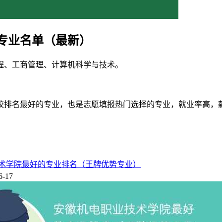
专业名单（最新）
程、工商管理、计算机科学与技术。
校排名最好的专业，也是志愿填报热门选择的专业，就业率高，
排名一览表（校友会版）
术学院最好的专业排名（王牌优势专业）
算机科学与技术（全国第101名）、物流管理（全国第56名）、
6-17
全国第116名）、机械设计制造及其自动化（全国第128名）、工
办学层次
流应用型专业