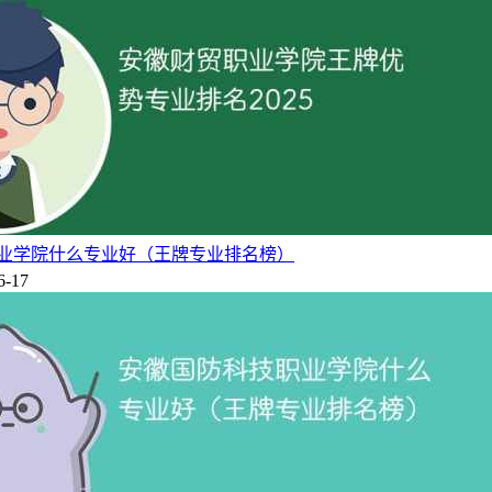
「最低347分」
业学院什么专业好（王牌专业排名榜）
6-17