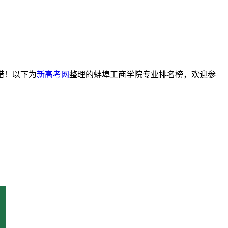
错！以下为
新高考网
整理的蚌埠工商学院专业排名榜，欢迎参
融学（全国第45名）、物流管理（全国第56名）、资产评估（全