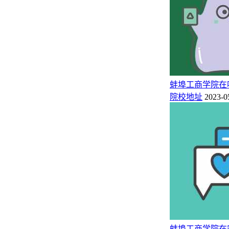
B++
56
物流管理
4★
中国高水平应用型
B+
16
资产评估
3★
中国区域一流应用
B+
24
投资学
3★
中国区域一流应用
B+
29
国际商务
3★
中国区域一流应用
B+
137
财务管理
3★
中国区域一流应用
蚌埠工商学院在
B+
198
英语
3★
中国区域一流应用
院校地址
2023-0
三：蚌埠工商学院王牌专业简介
1.会计学
会计学（Accounting）是以研究财务活动和成本资料的
分，也是一门重要的管理学科。会计学的研究对象是资金的运
2.财务管理
财务管理是企业管理的一个组成部分，它是根据财经法规制度
理财务关系的一项经济管理工作。财务管理是研究如何通过计
蚌埠工商学院在安