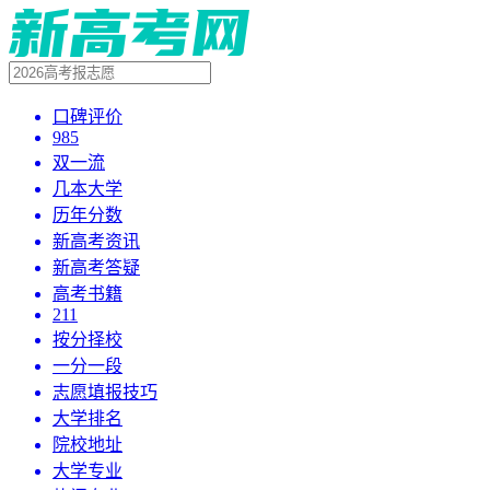
口碑评价
985
双一流
几本大学
历年分数
新高考资讯
新高考答疑
高考书籍
211
按分择校
一分一段
志愿填报技巧
大学排名
院校地址
大学专业