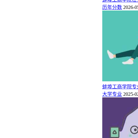
历年分数
2026-0
3.人力资源管理
人力资源管理，是指在经济学与人本思想指导下，通过招聘、
员发展的最大化的一系列活动的总称。就是预测组织人力资源
发以便实现最优组织绩效的全过程。
四：蚌埠工商学院简介
蚌埠工商学院，是一所以经济学、管理学为主，跨文学、理学、
全日制本科层次独立学院。学校2012年取得学士学位授予权。
学校自成立以来，加大教学科研创新力度，不断夯实育人基础。
蚌埠工商学院专
期刊上发表学术论文千余篇。共立项各类省级质量工程项目196
大学专业
2025-0
项、线上教学优秀课堂9项等。
相关推荐：
蚌埠工商学院专业有哪些（专业目录一览表）