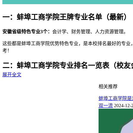
一：蚌埠工商学院王牌专业名单（最新）
安徽省级特色专业3个：
会计学、财务管理、人力资源管理。
这些都是蚌埠工商学院优势特色专业，是本校排名最好的专业
考！
二：蚌埠工商学院专业排名一览表（校友
展开全文
蚌埠工商学院王牌专业排名（应用型）：
会计学（全国第63名
相关推荐
国第16名）、投资学（全国第24名）、国际商务（全国第29名
蚌埠工商学院是
专业档次
全国排名
专业名称
星级排名
办学层次
双一流
2024-12-
A
63
会计学
5★
中国一流应用型专
B++
14
保险学
4★
中国高水平应用型
B++
32
人力资源管理
4★
中国高水平应用型
B++
45
金融学
4★
中国高水平应用型