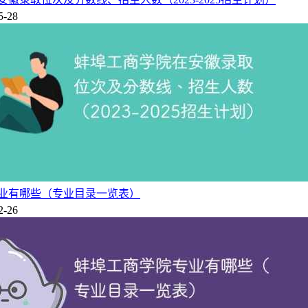
5-28
甄选、培训、报酬等管理形式对组织内外相关人力资源进行有效
需求并作出人力需求计划、招聘选择人员并进行有效组织、考核
工学、艺术学六大学科门类的本科院校。学校成立于2003年6
2020年3月经教育部批准，学校正式转设为蚌埠工商学院。
近年来共立项120余项省级以上科研项目，包括国家社科基金7
业有哪些（专业目录一览表）
项，包括教学成果奖10项、线上优秀教学成果奖1项、教学团队
2-26