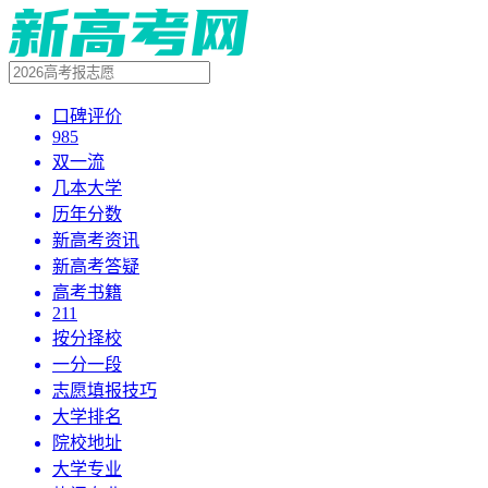
口碑评价
985
双一流
几本大学
历年分数
新高考资讯
新高考答疑
高考书籍
211
按分择校
一分一段
志愿填报技巧
大学排名
院校地址
大学专业