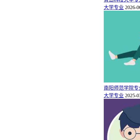
大学专业
2026-0
信息技术教学部
网络营销与直播电商
长治幼儿师范高等专科学校简介：
长治幼儿师范高等专科学校（简称长治幼专）是晋东南唯一一
层次高等学校。学校由长治市人民政府管理,教学工作接受省教
长治幼专位于“中国特色魅力城市”长治市（潞州区捉马西大街356号）
年3月山西省人民政府批复、2020年5月国家教育部备案，由原
东南幼儿师范学校迁入职教园区，与长治幼专实行一体化管理。学校
南阳师范学院专
猜你喜欢：
大学专业
2025-0
长治幼儿师范高等专科学校2023年录取分数线（在各省录取最