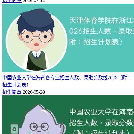
招生简章
2026-07-12
生人数共计13人，其中机电一体化技术4人、大数据与财务管
理3人、旅游管理2人。
招生地
院校
招生专业
计划人数
区
海南经贸职业技术学
2
贵州
旅游管理
院
海南经贸职业技术学
3
贵州
大数据与财务管理
院
海南经贸职业技术学
4
贵州
软件技术
中国农业大学在海南各专业招生人数、录取分数线2026（附：
院
招生计划表）
海南经贸职业技术学
4
贵州
机电一体化技术
招生简章
2026-05-28
院
2、历史组
专科批：
海南经贸职业技术学院2025年在贵州专科批历史组招
生人数共计5人，其中旅游管理3人、大数据与财务管理2人。