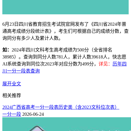
6月23日四川省教育招生考试院官网发布了《四川省2024年普
通高考成绩分段统计表》，考生们可根据自己的成绩分数，查
询同分有多少人及累计人数。
如：
2024年四川文科考生高考成绩为500分（全省排名
38985）。查询到同分人数781人，累计人数39618人，快志愿
AI系统查询到同位次2023年对应分数为499分，
详见：
历年四
川一分一段表查询
附：四川高考位次一分一段表（2024-2023）
展开全文
通过四川省2024年一分一档表逐分段统计得知，文科：500分
相关推荐
以上39618人，600分以上1319人，本一批线（529分）以上有
2024广西省高考一分一段表历史类（含2023文科位次表）
20373人。
一分一段
2026-06-24
四川省2024年普通高考成绩分段统计表（文科）
2024年
2023年