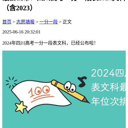
（含2023）
首页
>
志愿填报
>
一分一段
> 正文
2025-06-16 20:32:01
2024年四川高考一分一段表文科，已经公布啦！