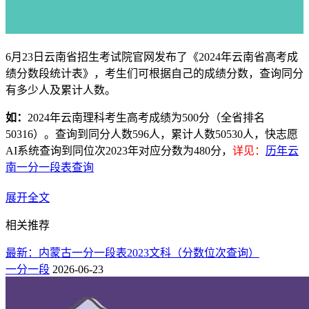
6月23日云南省招生考试院官网发布了《2024年云南省高考成
绩分数段统计表》，考生们可根据自己的成绩分数，查询同分
有多少人及累计人数。
如：
2024年云南理科考生高考成绩为500分（全省排名
50316）。查询到同分人数596人，累计人数50530人，快志愿
AI系统查询到同位次2023年对应分数为480分，
详见：
历年云
南一分一段表查询
附：云南高考位次一分一段表（2024-2023）
展开全文
通过云南省2024年一分一档表逐分段统计得知，理科：500分
相关推荐
以上50530人，600分以上7895人，本一批线（505分）以上有
最新：内蒙古一分一段表2023文科（分数位次查询）
47634人。
一分一段
2026-06-23
2024年云南省高考成绩分数段统计表（理科）
2024年
2023年