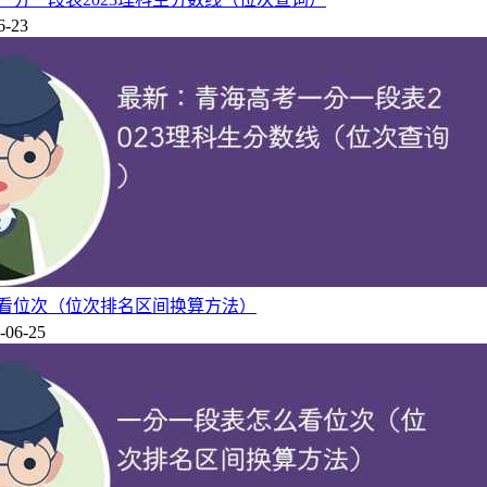
6-23
解自己在全省考生中的排位，以及同分段考生的数量，更有利于
看位次（位次排名区间换算方法）
分一段表和投档情况表（包括每所高校录取的计划数、投档计划
-06-25
自己成绩在全省的位置。
段表中的位置，与自己的位置相对应来考虑。对目标学校要综合
成绩与一段线的分数差值。假定去年超过一段线100分能上某所
一分数段过于集中，考生填报志愿时就应注意保持各院校、各专