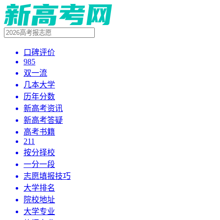
口碑评价
985
双一流
几本大学
历年分数
新高考资讯
新高考答疑
高考书籍
211
按分择校
一分一段
志愿填报技巧
大学排名
院校地址
大学专业