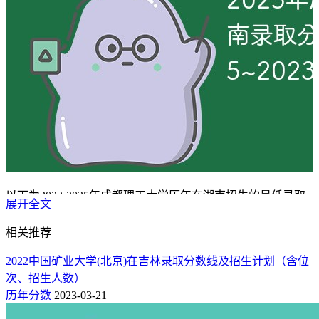
以下为2023-2025年成都理工大学历年在湖南招生的最低录取
展开全文
分数线及位次，考生可参考最近三年趋势预测今年湖南高考多
少分能上成都理工大学。
相关推荐
一、成都理工大学近三年在湖南录取分数线概况
2022中国矿业大学(北京)在吉林录取分数线及招生计划（含位
次、招生人数）
2025年成都理工大学在湖南录取分数线最低为：【物理
历年分数
2023-03-21
类】普通类本科批480分，中外合作本科批538分；【历