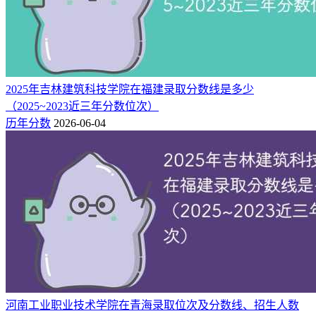
2024
565
6402
438
历史类（102）
本科
（三）2023年成都理工大学在湖南录取分数线
年份
科目（招生方向）
批次
最低分
最低位次
省控线
2023
557
37028
415
物理类（213）(中外合作)
本科
2025年吉林建筑科技学院在福建录取分数线是多少
2023
565
32192
415
物理类（118）
本科
（2025~2023近三年分数位次）
历年分数
2026-06-04
2023
565
32192
415
物理类（214）(中外合作)
本科
2023
569
29931
415
物理类（110）
本科
2023
569
29931
415
物理类（117）
本科
2023
574
27123
415
物理类（115）
本科
2023
575
26620
415
物理类（109）
本科
2023
579
24469
415
物理类（119）
本科
2023
582
22982
415
物理类（112）
本科
2023
587
20665
415
物理类（111）
本科
2023
591
18878
415
物理类（116）
本科
2023
535
10279
428
历史类（207）(中外合作)
本科
河南工业职业技术学院在青海录取位次及分数线、招生人数