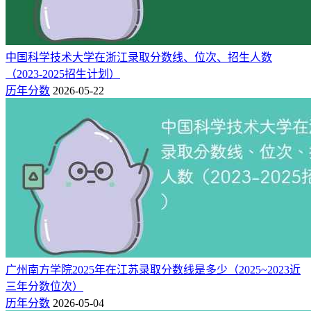
批
最低
最低位
年份
科目（招生方向）
省控线
次
分
次
本
2025
480
114419
405
物理类（130组）
科
中国科学技术大学在浙江录取分数线、位次、招生人数
（2023-2025招生计划）
本
2025
524
66377
405
物理类（Y12组）
历年分数
2026-05-22
科
物理类（215组）(中外合
本
2025
538
54204
405
作)
科
本
2025
543
50163
405
物理类（129组）
科
本
2025
546
47840
405
物理类（119组）
科
本
2025
558
39203
405
物理类（113组）
科
本
2025
560
37841
405
物理类（122组）
广州南方学院2025年在江苏录取分数线是多少（2025~2023近
科
三年分数位次）
本
2025
565
34573
405
物理类（128组）
历年分数
2026-05-04
科