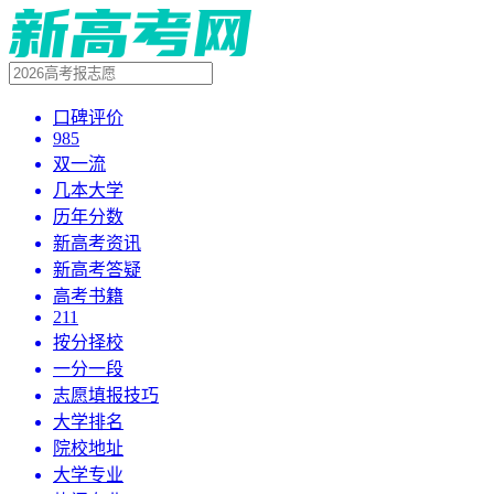
口碑评价
985
双一流
几本大学
历年分数
新高考资讯
新高考答疑
高考书籍
211
按分择校
一分一段
志愿填报技巧
大学排名
院校地址
大学专业