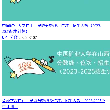
2025
589
20981
405
物理类（120组）
科
本
2025
594
18532
405
物理类（124组）
科
本
中国矿业大学在山西录取分数线、位次、招生人数（2023-
2025
597
17176
405
物理类（117组）
科
2025招生计划）
本
历年分数
2026-07-07
2025
598
16754
405
物理类（116组）
科
本
2025
538
13983
446
历史类（108组）
科
本
2025
543
12598
446
历史类（Y05组）
科
历史类（206组）(中外合
本
2025
545
12060
446
作)
科
本
2025
560
8529
446
历史类（102组）
科
本
菏泽学院在江西录取分数线及位次、招生人数「2023-2025招
2025
568
7038
446
历史类（103组）
科
生计划」