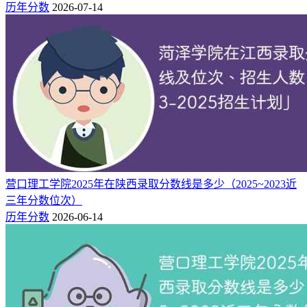
历年分数
2026-07-14
本
2025
570
6669
446
历史类（104组）
科
本
2025
572
6281
446
历史类（107组）
科
（二）2024年成都理工大学在湖南录取分数线
年份
科目（招生方向）
批次
最低分
最低位次
省控线
2024
537
51364
422
物理类（208）(中外合作)
本科
2024
549
42008
422
物理类（109）
本科
2024
551
40582
422
物理类（112）
本科
营口理工学院2025年在陕西录取分数线是多少（2025~2023近
2024
563
32620
422
物理类（105）
本科
三年分数位次）
2024
566
30738
422
物理类（211）(中外合作)
本科
历年分数
2026-06-14
2024
568
29583
422
物理类（106）
本科
2024
580
23061
422
物理类（110）
本科
2024
538
12080
438
历史类（203）(中外合作)
本科
2024
559
7477
438
历史类（101）
本科