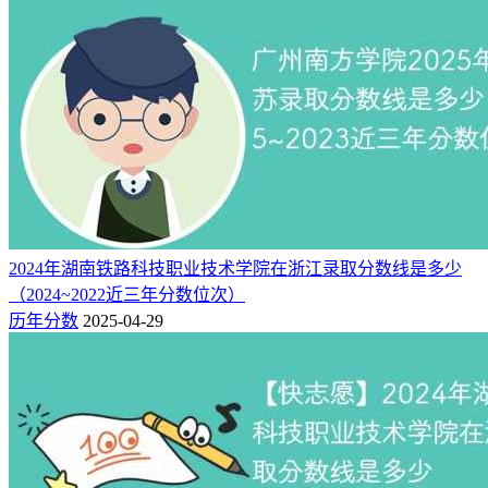
本
2025
566
33968
405
物理类（114组）
科
本
2025
566
33968
405
物理类（121组）
科
物理类（227组）(中外合
本
2025
566
33968
405
作)
科
本
2025
567
33317
405
物理类（123组）
科
本
2025
572
30270
405
物理类（111组）
2024年湖南铁路科技职业技术学院在浙江录取分数线是多少
科
（2024~2022近三年分数位次）
本
历年分数
2025-04-29
2025
572
30270
405
物理类（118组）
科
本
2025
573
29648
405
物理类（125组）
科
本
2025
573
29648
405
物理类（126组）
科
本