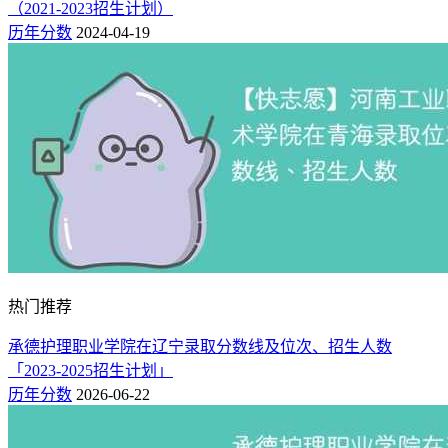
2023
554
6834
428
（2021-2023招生计划）
历史类（105）
本科
历年分数
2024-04-19
2023
558
6211
428
历史类（106）
本科
本统计由新高考网依据成都理工大学本科招生网、湖南省教育
考试院等官方渠道发布的信息整理而成，涵盖普通类批次（含
中外合作办学）录取数据，未纳入提前批、各类专项计划及预
科等特殊招生类型。数据经多方核对，仅供参考。
相关推荐：
成都理工大学王牌优势专业排名2025
成都理工大学怎么样_好不好（好评_差评）
热门推荐
承德护理职业学院在辽宁录取分数线及位次、招生人数
「2023-2025招生计划」
历年分数
2026-06-22