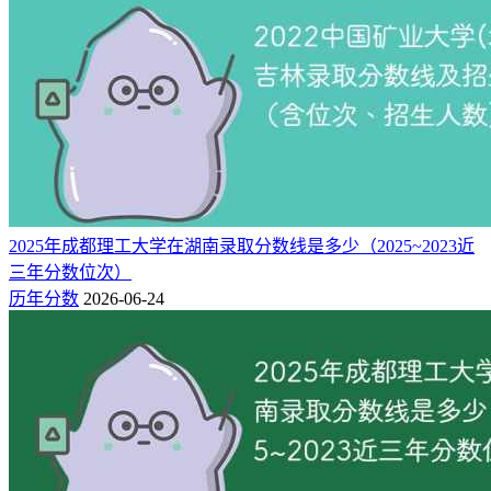
史类】普通类本科批538分，中外合作本科批545分。
2024年成都理工大学在湖南录取分数线最低为：【物理
类】中外合作本科批537分，普通类本科批549分；【历
史类】中外合作本科批538分，普通类本科批559分。
2023年成都理工大学在湖南录取分数线最低为：【物理
类】中外合作本科批557分，普通类本科批565分；【历
史类】中外合作本科批535分，普通类本科批554分。
历年各批次招生详细数据，详见如下表格，或通过
智能志愿填
2025年成都理工大学在湖南录取分数线是多少（2025~2023近
报系统
进行查询对比。
三年分数位次）
历年分数
2026-06-24
二、成都理工大学近三年在湖南的录取分数线一览表（2023-
2025）
建议重点关注近三年的录取位次排名，可以将成都理工大学历
年在湖南招生的最低录取分数线及位次进行对比。
（一）2025年成都理工大学在湖南录取分数线