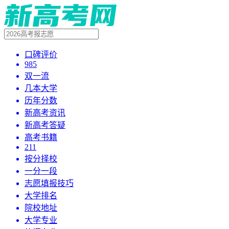
口碑评价
985
双一流
几本大学
历年分数
新高考资讯
新高考答疑
高考书籍
211
按分择校
一分一段
志愿填报技巧
大学排名
院校地址
大学专业