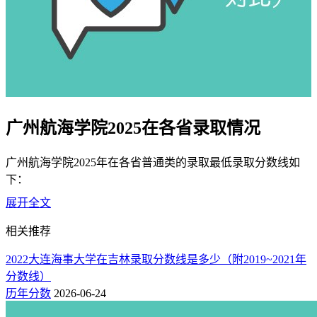
广州航海学院2025在各省录取情况
广州航海学院2025年在各省普通类的录取最低录取分数线如
下：
展开全文
（一）广东省内
相关推荐
在广东2025年本科批投档最低分为物理类491分，同比2024年
（485分）上张6分；历史类516分，同比2024年（488分）上张
2022大连海事大学在吉林录取分数线是多少（附2019~2021年
28分。
分数线）
历年分数
2026-06-24
（二）全国其它省份