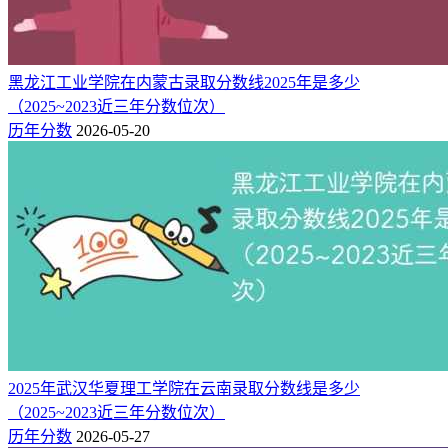
历史类
宁夏
444
422
22
物理类
525
-
-
重庆
物理类
黑龙江工业学院在内蒙古录取分数线2025年是多少
467
-
-
甘肃
物理类
（2025~2023近三年分数位次）
545
-
-
浙江
综合类
历年分数
2026-05-20
520
-
-
湖北
物理类
514
-
-
湖南
物理类
522
-
-
安徽
物理类
525
-
-
福建
物理类
522
-
-
山东
综合类
370
300
70
理科
新疆
417
313
104
文科
527
-
-
江西
物理类
531
-
-
江苏
物理类
2025年武汉华夏理工学院在云南录取分数线是多少
491
485
6
物理类
广东
（2025~2023近三年分数位次）
516
488
28
历史类
历年分数
2026-05-27