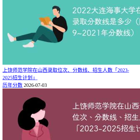
1、在浙江2025年一段投档最低分：545分。
2、在甘肃2025年本科批投档最低分：物理类467分。
3、在重庆2025年本科批投档最低分：物理类525分。
4、在宁夏2025年本科批投档最低分：历史类481分，物理类
444分。
5、在湖北2025年本科批投档最低分：物理类520分。
上饶师范学院在山西录取位次、分数线、招生人数「2023-
2025招生计划」
附：2025-2024广州航海学院录取分数线一览表（对
历年分数
2026-07-03
比分差）
以下为
新高考网（快志愿）
汇总的2025年广州航海学院在全国
各省份的本科批最低录取分数线一览表，并附上2024年最低投
档线，方便2026届考生和家长横向对比、科学定位。
省份
科目
2025最低分
2024最低分
两年分差
481
484
-3