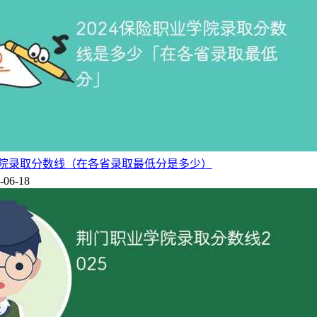
业学院录取分数线（在各省录取最低分是多少）
-06-18
学科门类的综合性大学，是国家“211工程”重点建设院校和国家
。学校占地面积2222亩，校舍建筑面积73万平方米。
合作办学项目4个，设有联合国地球宪章教育中心，与37个国家
加尔达喀尔大学共建孔子学院。