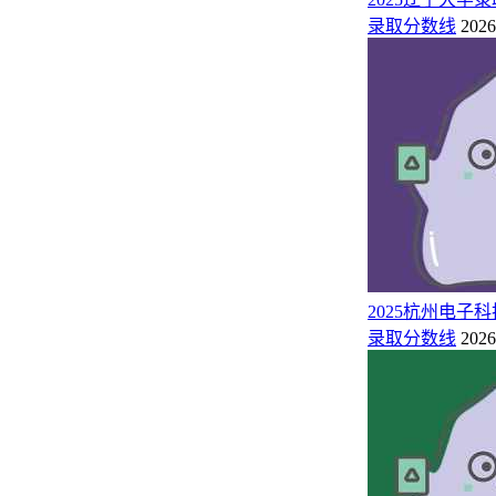
592
13209
394
物理类
录取分数线
2026
587
3093
443
历史类
山西（本科）
603
9610
419
物理类
568
56040
441
山东（1段）
综合类
518
884
406
历史类
青海（本科）
471
5347
350
物理类
545
3072
372
宁夏（本科B）
物理类
605
1353
418
历史类
内蒙古（本科）
603
5890
375
物理类
538
8660
437
历史类
辽宁（本科）
2025杭州电
534
40128
367
物理类
录取分数线
2026
588
8976
482
历史类
江苏（本科）
601
33985
463
物理类
585
1769
384
历史类
吉林（本科）
594
6384
340
物理类
590
3352
486
历史类
江西（本科）