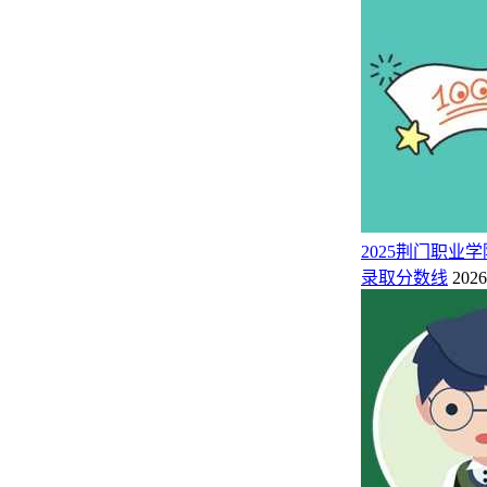
569
56031
436
物理类
575
1487
412
历史类
甘肃（本科）
551
11915
374
物理类
580
3408
450
历史类
福建（本科）
591
15883
441
物理类
574
21006
425
物理类
重庆（本科）
535
9726
438
历史类
600
11883
430
北京（本科）
综合类
2025荆门职
608
21615
461
物理类
安徽（本科）
录取分数线
2026
593
4357
477
历史类
附：辽宁大学简介
辽宁大学是一所具备文、史、哲、经、管、法、理、工、医、艺等
校现有三个校区，即沈阳崇山校区、沈阳蒲河校区和辽阳武圣校区
学校积极推进国际化办学，建有中外合作办学机构2个，有中外
打造孔子学院品牌，分别与俄罗斯伊尔库茨克国立大学、塞内