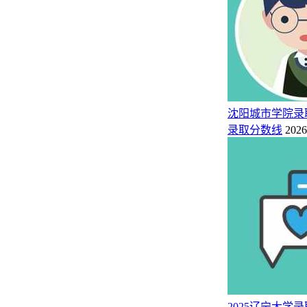
包含2025年辽宁大学在各省市录取的最低分、最低位次、省控
省份
科目
最低分
最低位次
省控线
597
55587
490
浙江（1段）
综合类
598
2389
465
历史类
云南（本科B）
581
16561
430
物理类
沈阳城市学院录
399
1939
451
新疆（本一（单列类））
历史类
录取分数线
2026
423
18107
421
物理类
新疆（本一）
451
4097
451
历史类
610
10681
476
天津（本科A）
综合类
596
5355
467
历史类
四川（本科A(国家专项)）
597
25369
438
物理类
598
4956
467
历史类
四川（本科B）
598
24744
438
物理类
509
21654
402
上海（本科）
综合类
585
3295
414
历史类
陕西（本科）
2025辽宁大