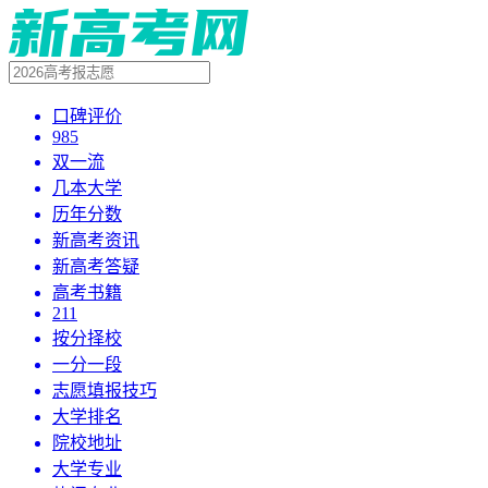
口碑评价
985
双一流
几本大学
历年分数
新高考资讯
新高考答疑
高考书籍
211
按分择校
一分一段
志愿填报技巧
大学排名
院校地址
大学专业