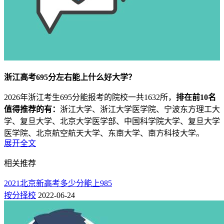
浙江高考695分左右能上什么好大学？
2026年浙江考生695分能报考的院校一共1632所，
排在前10名
值得推荐的有：
浙江大学、浙江大学医学院、宁波东方理工大
学、复旦大学、北京大学医学部、中国科学院大学、复旦大学
医学院、北京航空航天大学、东南大学、南方科技大学。
展开全文
1、浙江695分能上的好大学名单（省内推荐）
相关推荐
名次
院校名
办学类型
最低分
批次
概率
全国排名
2021北京新高考多少分能上985
1
658
7
浙江大学
公办
1段
保
按分择校
2022-06-24
2
658
7
浙江大学医学院
公办
1段
保
3
656
40
宁波东方理工大学
民办
1段
保