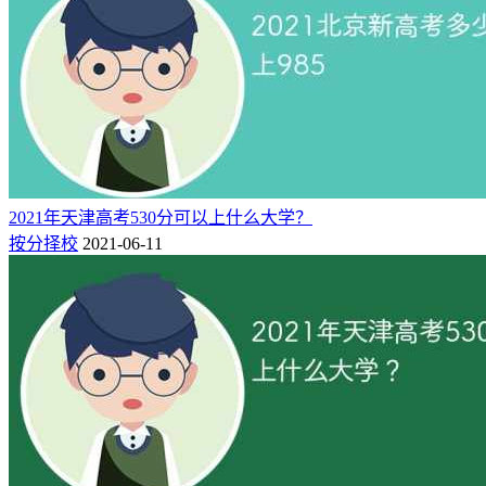
2、浙江695分能上的好大学名单（省外推荐）
名次
院校名
办学类型
最低分
批次
概率
全国排名
1
694
4
复旦大学
公办
1段
冲
2
691
2
北京大学医学部
公办
1段
冲
3
691
5
中国科学院大学
公办
1段
冲
4
673
9
复旦大学医学院
公办
1段
稳
2021年天津高考530分可以上什么大学？
5
666
9
北京航空航天大学
公办
1段
稳
按分择校
2021-06-11
6
661
15
东南大学
公办
1段
保
7
660
18
南方科技大学
公办
1段
保
8
658
22
北京师范大学
公办
1段
保
9
656
19
电子科技大学
公办
1段
保
10
656
25
中山大学
公办
1段
保
温馨提示：
以上参考的是浙江省教育考试院公布的2025年高考
招生录取数据，2026年“浙江高考695分可以上什么大学”，考
生可通过“
新高考网志愿模拟填报平台
”进行更精准的匹配和预