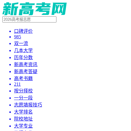
口碑评价
985
双一流
几本大学
历年分数
新高考资讯
新高考答疑
高考书籍
211
按分择校
一分一段
志愿填报技巧
大学排名
院校地址
大学专业